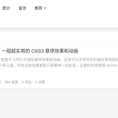
统计
留言
推荐
css：一组超实用的 CSS3 悬停效果和动画
ss 是一套基于 CSS3 的鼠标悬停效果和动画，这些可以非常轻松的被应用到按
片等元素。所有这些效果都是只需要单一的标签，必要的时候使用 before 和 
了 CSS3 过渡、转换和动画效果，因此只支持 Chrome、Firefox 和 Saf
/}{anote icon="fa-download"
日
504 阅读
0 评论
0 点赞
/github.com/IanLunn/Hover/archive/master.zip" type="secondary" cont
演示"/}