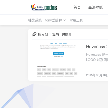
首页
高清壁纸
抽奖系统
tony爱编程
常用工具
搜索到
1
篇与
的结果
Hover.
2015-06-16
Hover.c
LOGO 以及图
伪元素。因为使用
现代浏览器。{lamp
2015年06月16
href="https:/
下载"/} {anote icon="fa-edge" href="http://ianlunn.github.io/Hover/" type="success"
content="在线