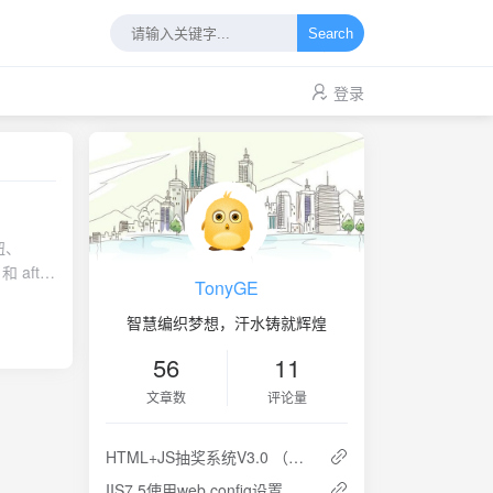
Search
登录
钮、
after
TonyGE
ari 等
智慧编织梦想，汗水铸就辉煌
ent="立即
56
11
文章数
评论量
HTML+JS抽奖系统V3.0 （自动识别扩展屏幕）
IIS7.5使用web.config设置伪静态的二种方法