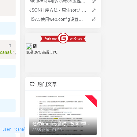
Meta标签中的viewport属性含义及设置
JSON排序方法 - 原生sort方法扩展
IIS7.5使用web.config设置伪静态的二种方法
canal'
;
热门文章
1
通过iframe嵌套时，被302重定向怎么办？
3865 阅读 - 01/09
r user 'canal'@'%' 