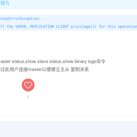
报错为
ntaxErrorException: 

of) the SUPER, REPLICATION CLIENT privilege(s) for this operatio
r status,show slave status,show binary logs命令
ve主机通过此用户连接master以便建立主从 复制关系
1