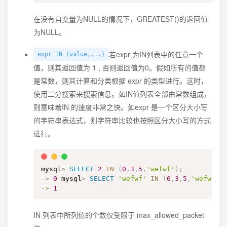
在没有自变量为NULL的情况下，GREATEST()的返回值
为NULL。
若expr 为IN列表中的任意一个
expr IN (value,...)
值，则其返回值为 1 , 否则返回值为0。假如所有的值都
是常数，则其计算和分类根据 expr 的类型进行。这时，
使用二分搜索来搜索信息。如IN值列表全部由常数组成，
则意味着IN 的速度非常之快。如expr 是一个区分大小写
的字符串表达式，则字符串比较也按照区分大小写的方式
进行。
mysql
>
SELECT
2
IN
(
0
,
3
,
5
,
'wefwf'
)
;
-
>
0
 mysql
>
SELECT
'wefwf'
IN
(
0
,
3
,
5
,
'wefwf'
)
-
>
1
IN 列表中所列值的个数仅受限于 max_allowed_packet