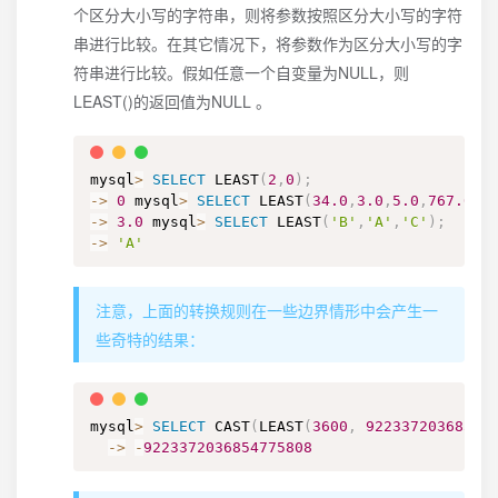
个区分大小写的字符串，则将参数按照区分大小写的字符
串进行比较。在其它情况下，将参数作为区分大小写的字
符串进行比较。假如任意一个自变量为NULL，则
LEAST()的返回值为NULL 。
mysql
>
SELECT
 LEAST
(
2
,
0
)
;
-
>
0
 mysql
>
SELECT
 LEAST
(
34.0
,
3.0
,
5.0
,
767.0
)
;
-
>
3.0
 mysql
>
SELECT
 LEAST
(
'B'
,
'A'
,
'C'
)
;
-
>
'A'
注意，上面的转换规则在一些边界情形中会产生一
些奇特的结果：
mysql
>
SELECT
 CAST
(
LEAST
(
3600
,
92233720368547
-
>
-
9223372036854775808