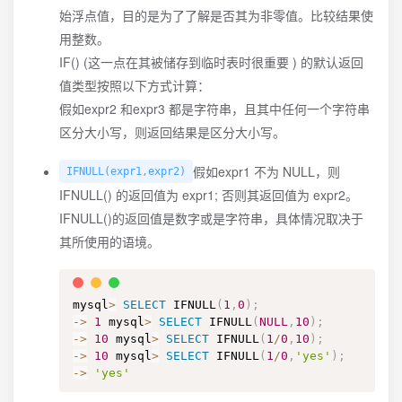
始浮点值，目的是为了了解是否其为非零值。比较结果使
用整数。
IF() (这一点在其被储存到临时表时很重要 ) 的默认返回
值类型按照以下方式计算：
假如expr2 和expr3 都是字符串，且其中任何一个字符串
区分大小写，则返回结果是区分大小写。
假如expr1 不为 NULL，则
IFNULL(expr1,expr2)
IFNULL() 的返回值为 expr1; 否则其返回值为 expr2。
IFNULL()的返回值是数字或是字符串，具体情况取决于
其所使用的语境。
mysql
>
SELECT
 IFNULL
(
1
,
0
)
;
-
>
1
 mysql
>
SELECT
 IFNULL
(
NULL
,
10
)
;
-
>
10
 mysql
>
SELECT
 IFNULL
(
1
/
0
,
10
)
;
-
>
10
 mysql
>
SELECT
 IFNULL
(
1
/
0
,
'yes'
)
;
-
>
'yes'