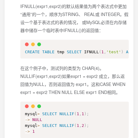
IFNULL(expr1,expr2)的默认结果值为两个表达式中更加
“通用”的一个，顺序为STRING、 REAL或 INTEGER。假
设一个基于表达式的表的情况， 或MySQL必须在内存储
器中储存一个临时表中IFNULL()的返回值：
CREATE
TABLE
 tmp 
SELECT
 IFNULL
(
1
,
'test'
)
AS
 t
在这个例子中，测试列的类型为 CHAR(4)。
NULLIF(expr1,expr2)如果expr1 = expr2 成立，那么返
回值为NULL，否则返回值为 expr1。这和CASE WHEN
expr1 = expr2 THEN NULL ELSE expr1 END相同。
mysql
>
SELECT
NULLIF
(
1
,
1
)
;
-
>
NULL
mysql
>
SELECT
NULLIF
(
1
,
2
)
;
-
>
1