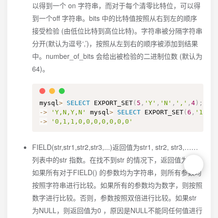
以得到一个 on 字符串，而对于每个清零比特位，可以得
到一个off 字符串。bits 中的比特值按照从右到左的顺序
接受检验 (由低位比特到高位比特)。字符串被分隔字符串
分开(默认为逗号‘,’)，按照从左到右的顺序被添加到结果
中。number_of_bits 会给出被检验的二进制位数 (默认为
64)。
mysql
>
SELECT
 EXPORT_SET
(
5
,
'Y'
,
'N'
,
','
,
4
)
;
-
>
'Y,N,Y,N'
 mysql
>
SELECT
 EXPORT_SET
(
6
,
'1'
,
'
-
>
'0,1,1,0,0,0,0,0,0,0'
FIELD(str,str1,str2,str3,...)返回值为str1, str2, str3,……
列表中的str 指数。在找不到str 的情况下，返回值为 0 。
如果所有对于FIELD() 的参数均为字符串，则所有参数均
按照字符串进行比较。如果所有的参数均为数字，则按照
数字进行比较。否则，参数按照双倍进行比较。如果str
为NULL，则返回值为0 ，原因是NULL不能同任何值进行