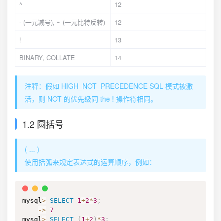
^
12
- (一元减号), ~ (一元比特反转)
12
!
13
BINARY, COLLATE
14
注释：假如 HIGH_NOT_PRECEDENCE SQL 模式被激
活，则 NOT 的优先级同 the ! 操作符相同。
1.2 圆括号
( ... )
使用括弧来规定表达式的运算顺序，例如：
mysql
>
SELECT
1
+
2
*
3
;
-
>
7
mysql
>
SELECT
(
1
+
2
)
*
3
;