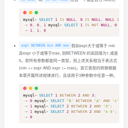
mysql
>
SELECT
1
IS
NULL
,
0
IS
NULL
,
NULL
IS
N
-
>
0
,
0
,
1
 mysql
>
SELECT
1
IS
NOT
NULL
,
0
IS
-
>
1
,
1
,
0
假如expr大于或等于 min
expr BETWEEN min AND max
且expr 小于或等于max, 则BETWEEN 的返回值为1,或是
0。若所有参数都是同一类型，则上述关系相当于表达式
(min <= expr AND expr <= max)。其它类型的转换根据
本章开篇所述规律进行，且适用于3种参数中任意一种。
mysql
>
SELECT
1
BETWEEN
2
AND
3
;
-
>
0
 mysql
>
SELECT
'b'
BETWEEN
'a'
AND
'c'
;
-
>
1
 mysql
>
SELECT
2
BETWEEN
2
AND
'3'
;
-
>
1
 mysql
>
SELECT
2
BETWEEN
2
AND
'x-3'
;
-
>
0