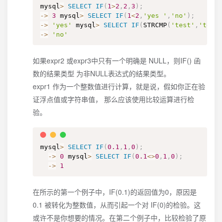
mysql
>
SELECT
IF
(
1
>
2
,
2
,
3
)
;
-
>
3
 mysql
>
SELECT
IF
(
1
<
2
,
'yes '
,
'no'
)
;
-
>
'yes'
 mysql
>
SELECT
IF
(
STRCMP
(
'test'
,
'test
-
>
'no'
如果expr2 或expr3中只有一个明确是 NULL，则IF() 函
数的结果类型 为非NULL表达式的结果类型。
expr1 作为一个整数值进行计算，就是说，假如你正在验
证浮点值或字符串值， 那么应该使用比较运算进行检
验。
mysql
>
SELECT
IF
(
0.1
,
1
,
0
)
;
-
>
0
 mysql
>
SELECT
IF
(
0.1
<>
0
,
1
,
0
)
;
-
>
1
在所示的第一个例子中，IF(0.1)的返回值为0，原因是
0.1 被转化为整数值，从而引起一个对 IF(0)的检验。这
或许不是你想要的情况。在第二个例子中，比较检验了原