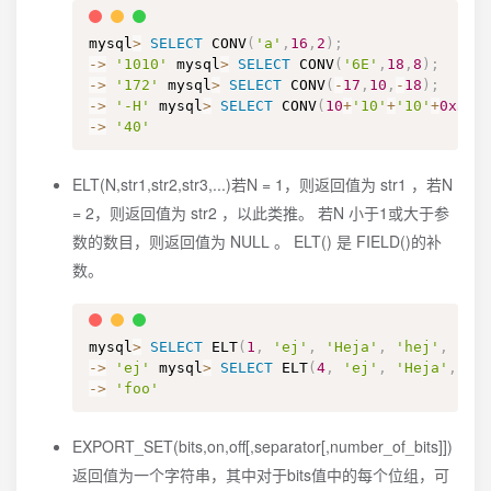
mysql
>
SELECT
 CONV
(
'a'
,
16
,
2
)
;
-
>
'1010'
 mysql
>
SELECT
 CONV
(
'6E'
,
18
,
8
)
;
-
>
'172'
 mysql
>
SELECT
 CONV
(
-
17
,
10
,
-
18
)
;
-
>
'-H'
 mysql
>
SELECT
 CONV
(
10
+
'10'
+
'10'
+
0xa
,
1
-
>
'40'
ELT(N,str1,str2,str3,...)若N = 1，则返回值为 str1 ，若N
= 2，则返回值为 str2 ，以此类推。 若N 小于1或大于参
数的数目，则返回值为 NULL 。 ELT() 是 FIELD()的补
数。
mysql
>
SELECT
 ELT
(
1
,
'ej'
,
'Heja'
,
'hej'
,
'fo
-
>
'ej'
 mysql
>
SELECT
 ELT
(
4
,
'ej'
,
'Heja'
,
'h
-
>
'foo'
EXPORT_SET(bits,on,off[,separator[,number_of_bits]])
返回值为一个字符串，其中对于bits值中的每个位组，可