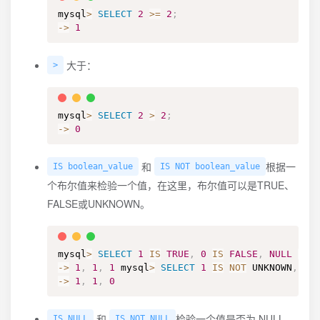
mysql
>
SELECT
2
>=
2
;
-
>
1
大于：
>
mysql
>
SELECT
2
>
2
;
-
>
0
和
根据一
IS boolean_value
IS NOT boolean_value
个布尔值来检验一个值，在这里，布尔值可以是TRUE、
FALSE或UNKNOWN。
mysql
>
SELECT
1
IS
TRUE
,
0
IS
FALSE
,
NULL
IS
 
-
>
1
,
1
,
1
 mysql
>
SELECT
1
IS
NOT
 UNKNOWN
,
0
-
>
1
,
1
,
0
和
检验一个值是否为 NULL。
IS NULL
IS NOT NULL