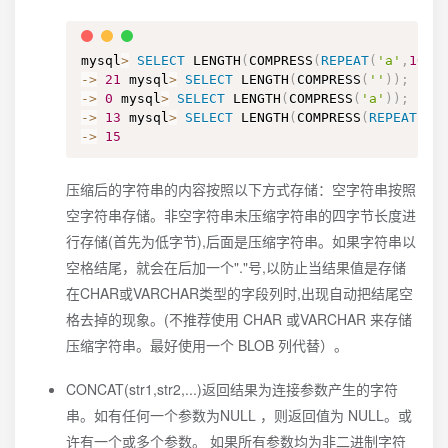
mysql
>
SELECT
 LENGTH
(
COMPRESS
(
REPEAT
(
'a'
,
1000
-
>
21
 mysql
>
SELECT
 LENGTH
(
COMPRESS
(
''
)
)
;
-
>
0
 mysql
>
SELECT
 LENGTH
(
COMPRESS
(
'a'
)
)
;
-
>
13
 mysql
>
SELECT
 LENGTH
(
COMPRESS
(
REPEAT
(
'a
-
>
15
压缩后的字符串的内容按照以下方式存储：空字符串按照
空字符串存储。非空字符串未压缩字符串的四字节长度进
行存储(首先为低字节),后面是压缩字符串。如果字符串以
空格结尾，就会在后加一个"."号,以防止当结果值是存储
在CHAR或VARCHAR类型的字段列时,出现自动把结尾空
格去掉的现象。(不推荐使用 CHAR 或VARCHAR 来存储
压缩字符串。最好使用一个 BLOB 列代替）。
CONCAT(str1,str2,...)返回结果为连接参数产生的字符
串。如有任何一个参数为NULL ，则返回值为 NULL。或
许有一个或多个参数。 如果所有参数均为非二进制字符