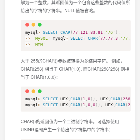
解为一个整数，其返回值为一个包含这些整数的代码值所
给出的字符的字符串。NULL值被省略。
mysql
>
SELECT
CHAR
(
77
,
121
,
83
,
81
,
'76'
)
;
-
>
'MySQL'
 mysql
>
SELECT
CHAR
(
77
,
77.3
,
'77.3'
)
-
>
'MMM'
大于 255的CHAR()参数被转换为多结果字符。 例如，
CHAR(256) 相当于 CHAR(1,0), 而CHAR(256*256) 则相
当于 CHAR(1,0,0)：
mysql
>
SELECT
 HEX
(
CHAR
(
1
,
0
)
)
,
 HEX
(
CHAR
(
256
)
)
;
mysql
>
SELECT
 HEX
(
CHAR
(
1
,
0
,
0
)
)
,
 HEX
(
CHAR
(
256
*
CHAR()的返回值为一个二进制字符串。可选择使用
USING语句产生一个给出的字符集中的字符串：