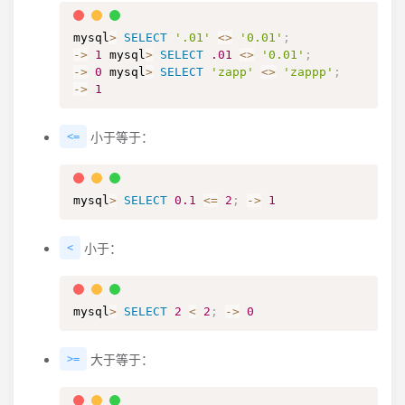
mysql
>
SELECT
'.01'
<>
'0.01'
;
-
>
1
 mysql
>
SELECT
.01
<>
'0.01'
;
-
>
0
 mysql
>
SELECT
'zapp'
<>
'zappp'
;
-
>
1
小于等于：
<=
mysql
>
SELECT
0.1
<=
2
;
-
>
1
小于：
<
mysql
>
SELECT
2
<
2
;
-
>
0
大于等于：
>=