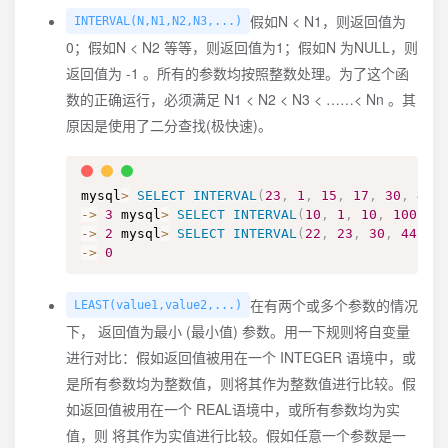
假如N < N1，则返回值为
INTERVAL(N,N1,N2,N3,...)
0；假如N < N2 等等，则返回值为1；假如N 为NULL，则
返回值为 -1 。所有的参数均按照整数处理。为了这个函
数的正确运行，必须满足 N1 < N2 < N3 < ……< Nn 。其
原因是使用了二分查找(极快速)。
mysql
>
SELECT
INTERVAL
(
23
,
1
,
15
,
17
,
30
,
44
,
-
>
3
 mysql
>
SELECT
INTERVAL
(
10
,
1
,
10
,
100
,
1
-
>
2
 mysql
>
SELECT
INTERVAL
(
22
,
23
,
30
,
44
,
2
-
>
0
在有两个或多个参数的情况
LEAST(value1,value2,...)
下， 返回值为最小 (最小值) 参数。用一下规则将自变量
进行对比：假如返回值被用在一个 INTEGER 语境中，或
是所有参数均为整数值，则将其作为整数值进行比较。假
如返回值被用在一个 REAL语境中，或所有参数均为实
值，则 将其作为实值进行比较。假如任意一个参数是一