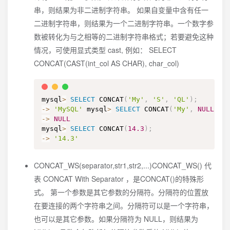
串，则结果为非二进制字符串。 如果自变量中含有任一
二进制字符串，则结果为一个二进制字符串。一个数字参
数被转化为与之相等的二进制字符串格式；若要避免这种
情况，可使用显式类型 cast, 例如： SELECT
CONCAT(CAST(int_col AS CHAR), char_col)
mysql
>
SELECT
 CONCAT
(
'My'
,
'S'
,
'QL'
)
;
-
>
'MySQL'
 mysql
>
SELECT
 CONCAT
(
'My'
,
NULL
,
'
-
>
NULL
mysql
>
SELECT
 CONCAT
(
14.3
)
;
-
>
'14.3'
CONCAT_WS(separator,str1,str2,...)CONCAT_WS() 代
表 CONCAT With Separator ，是CONCAT()的特殊形
式。 第一个参数是其它参数的分隔符。分隔符的位置放
在要连接的两个字符串之间。分隔符可以是一个字符串，
也可以是其它参数。如果分隔符为 NULL，则结果为