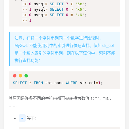
-
>
0
 mysql
>
SELECT
7
>
'6x'
;
-
>
1
 mysql
>
SELECT
0
>
'x6'
;
-
>
0
 mysql
>
SELECT
0
=
'x6'
;
-
>
1
注意，在将一个字符串列同一个数字进行比较时，
MySQL 不能使用列中的索引进行快速查找。假如str_col
是一个编入索引的字符串列，则在以下语句中，索引不能
执行查找功能：
SELECT
*
FROM
 tbl_name 
WHERE
 str_col
=
1
;
其原因是许多不同的字符串都可被转换为数值 1: '1'、'1a'、
……
等于：
=