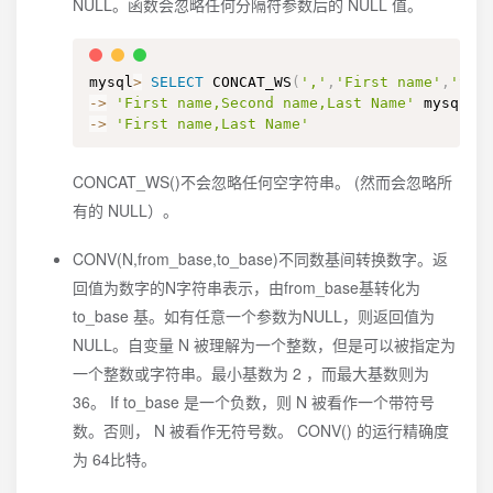
NULL。函数会忽略任何分隔符参数后的 NULL 值。
mysql
>
SELECT
 CONCAT_WS
(
','
,
'First name'
,
'Sec
-
>
'First name,Second name,Last Name'
 mysql
>
-
>
'First name,Last Name'
CONCAT_WS()不会忽略任何空字符串。 (然而会忽略所
有的 NULL）。
CONV(N,from_base,to_base)不同数基间转换数字。返
回值为数字的N字符串表示，由from_base基转化为
to_base 基。如有任意一个参数为NULL，则返回值为
NULL。自变量 N 被理解为一个整数，但是可以被指定为
一个整数或字符串。最小基数为 2 ，而最大基数则为
36。 If to_base 是一个负数，则 N 被看作一个带符号
数。否则， N 被看作无符号数。 CONV() 的运行精确度
为 64比特。