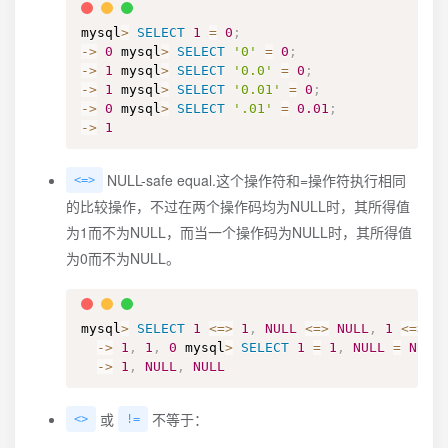
mysql
>
SELECT
1
=
0
;
-
>
0
 mysql
>
SELECT
'0'
=
0
;
-
>
1
 mysql
>
SELECT
'0.0'
=
0
;
-
>
1
 mysql
>
SELECT
'0.01'
=
0
;
-
>
0
 mysql
>
SELECT
'.01'
=
0.01
;
-
>
1
NULL-safe equal.这个操作符和=操作符执行相同
<=>
的比较操作，不过在两个操作码均为NULL时，其所得值
为1而不为NULL，而当一个操作码为NULL时，其所得值
为0而不为NULL。
mysql
>
SELECT
1
<=>
1
,
NULL
<=>
NULL
,
1
<=>
N
-
>
1
,
1
,
0
 mysql
>
SELECT
1
=
1
,
NULL
=
NULL
-
>
1
,
NULL
,
NULL
或
不等于：
<>
!=