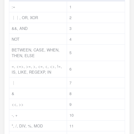
:=
1
｜｜, OR, XOR
2
&&, AND
3
NOT
4
BETWEEN, CASE, WHEN,
5
THEN, ELSE
=, <=>, >=, >, <=, <, <>, !=,
6
IS, LIKE, REGEXP, IN
｜
7
&
8
<<, >>
9
-, +
10
*, /, DIV, %, MOD
11