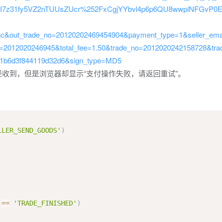
3I7z31fy5VZ2nTUUsZUcr%252FxCgjYYbvl4p6p6QU8wwplNFGvP0E
c&out_trade_no=20120202469454904&payment_type=1&seller_ema
=2012020246945&total_fee=1.50&trade_no=2012020242158728&trad
b6d3f844119d32d6&sign_type=MD5
经收到，但是浏览器却显示“支付操作失败，请返回重试”。
LLER_SEND_GOODS'
)
==
'TRADE_FINISHED'
)