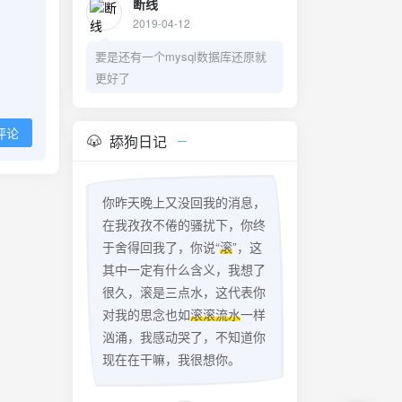
断线
2019-04-12
要是还有一个mysql数据库还原就
更好了
评论
舔狗日记
你昨天晚上又没回我的消息，
在我孜孜不倦的骚扰下，你终
于舍得回我了，你说“
滚
”，这
其中一定有什么含义，我想了
很久，滚是三点水，这代表你
对我的思念也如
滚滚流水
一样
汹涌，我感动哭了，不知道你
现在在干嘛，我很想你。