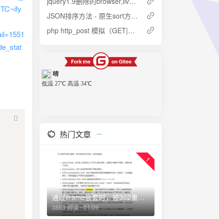
jquery1.9删除的browser,live,die,sub,toggle的替换方法
TC¬ify
JSON排序方法 - 原生sort方法扩展
php http_post 模拟（GET|POST|DELETE|PUT）提交相关函数分享
il=1551
e_stat
热门文章
1
通过iframe嵌套时，被302重定向怎么办？
3863 阅读 - 01/09