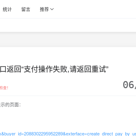
统计
留言
推荐
宝接口返回“支付操作失败,请返回重试”
06
检查！
提示的页面：
&buyer_id=2088302295952289&exterface=create_direct_pay_by_u