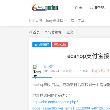
首页
高清壁纸
抽奖系统
tony爱编程
常用工具
首页
/
tony爱编程
/
正文
tony爱编程
经验总结
ecshop支付
Tony哥
2015-06-24
/
0 评论
/
507 阅读
/
推送失败，请
ecshop购买商品，成功支付后跳转到一个错误
地址栏返回的代码为：“
http://abc.com/respond.php?
code=alipay&buyer_email=xxx2008%40126.com