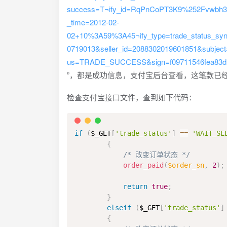
success=T¬ify_id=RqPnCoPT3K9%252Fvwbh
_time=2012-02-
02+10%3A59%3A45¬ify_type=trade_status_syn
0719013&seller_id=2088302019601851&subject
us=TRADE_SUCCESS&sign=f09711546fea83d1
”，都是成功信息，支付宝后台查看，这笔款已
检查支付宝接口文件，查到如下代码：
if
(
$_GET
[
'trade_status'
]
==
'WAIT_SE
{
/* 改变订单状态 */
order_paid
(
$order_sn
,
2
)
;
return
true
;
}
elseif
(
$_GET
[
'trade_status'
]
{