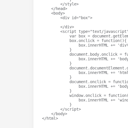
</
style
>
</
head
>
<
body
>
<
div
id
=
"
box
"
>
</
div
>
<
script
type
=
"
text/javascript
var
 box 
=
document
.
getEle
            box
.
onclick
=
function
(
)
{
                box
.
innerHTML
+=
'div
}
document
.
body
.
onclick
=
f
                box
.
innerHTML
+=
'bod
}
document
.
documentElement
.
                box
.
innerHTML
+=
'htm
}
document
.
onclick
=
functi
                box
.
innerHTML
+=
'bod
}
window
.
onclick
=
function
                box
.
innerHTML
+=
'win
}
</
script
>
</
body
>
</
html
>