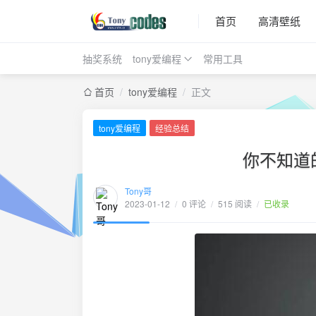
首页
高清壁纸
抽奖系统
tony爱编程
常用工具
首页
/
tony爱编程
/
正文
tony爱编程
经验总结
你不知道的J
Tony哥
2023-01-12
/
0 评论
/
515 阅读
/
已收录