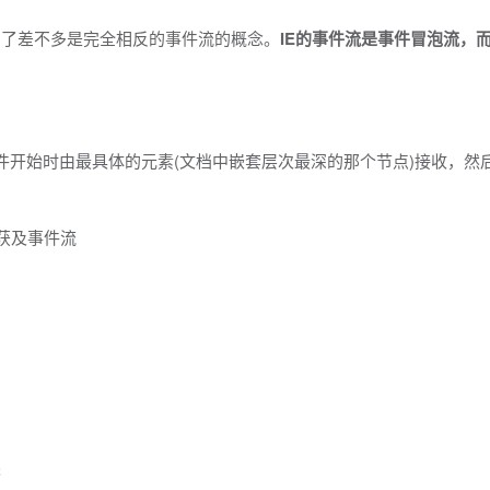
然提出了差不多是完全相反的事件流的概念。
IE的事件流是事件冒泡流，
ing),即事件开始时由最具体的元素(文档中嵌套层次最深的那个节点)接收，
获及事件流
;