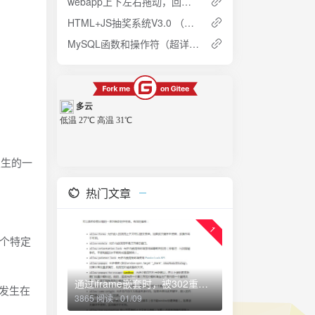
webapp上下左右拖动，回调函数 jQuery插件，改造版本
HTML+JS抽奖系统V3.0 （自动识别扩展屏幕）
MySQL函数和操作符（超详细，备着查找）
发生的一
热门文章
1
某个特定
圆
通过iframe嵌套时，被302重定向怎么办？
发生在
3865 阅读 - 01/09