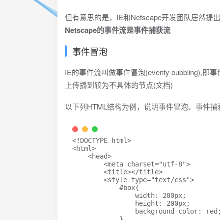
但有意思的是，IE和Netscape开发团队居
Netscape的事件流是事件捕获流
事件冒泡
IE的事件流叫做事件冒泡(eventy bubbl
上传播到较为不具体的节点(文档)
以下列HTML结构为例，说明事件冒泡、事件捕
<!
DOCTYPE
html
>
<
html
>
<
head
>
<
meta
charset
=
"
utf-8
"
>
<
title
>
</
title
>
<
style
type
=
"
text/css
"
>
#box
{
width
:
200
px
;
height
:
200
px
;
background-color
:
red
}