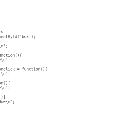
"
>
mentById
(
'box'
)
;
\n'
;
unction
(
)
{
y\n'
;
onclick
=
function
(
)
{
l\n'
;
on
(
)
{
y\n'
;
(
)
{
dow\n'
;